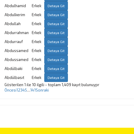
Abdulhamid
Erkek
Detaya Git
Abdulkerim
Erkek
Detaya Git
Abdullah
Erkek
Detaya Git
Abdurrahman
Erkek
Detaya Git
Abdurrauf
Erkek
Detaya Git
Abdussamed
Erkek
Detaya Git
Abdussamed
Erkek
Detaya Git
Abdülbaki
Erkek
Detaya Git
Abdülbasıt
Erkek
Detaya Git
Gösterilen 1 ile 10 ilgili - toplam 1,409 kayıt bulunuypr
Öncesi
1
2
3
4
5
…
141
Sonraki