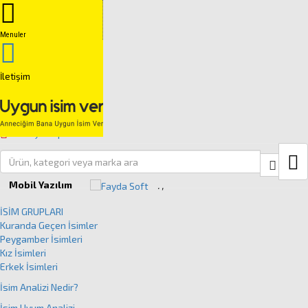
Anasayfa
İSİM GRUPLARI
Menuler
İSİM ANALİZİ
İSİM UYUM ANALİZİ
İletişim
İSİM REHBERLİĞİ
İLETİŞİM
Talep Formu
Menüyü Kapat
Ü
Close
Mobil Yazılım
.
,
İSİM GRUPLARI
Kuranda Geçen İsimler
Peygamber İsimleri
Kız İsimleri
Erkek İsimleri
İsim Analizi Nedir?
İsim Uyum Analizi