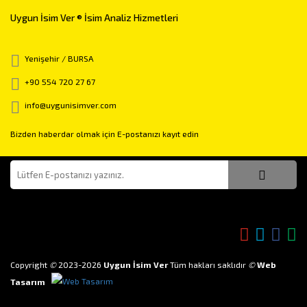
Uygun İsim Ver ® İsim Analiz Hizmetleri
Yenişehir / BURSA
+90 554 720 27 67
info@uygunisimver.com
Bizden haberdar olmak için E-postanızı kayıt edin
Bizi takip edin!
Copyright
©
2023-2026
Uygun İsim Ver
Tüm hakları saklıdır
©
Web
Tasarım