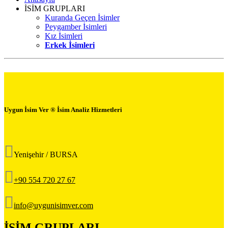
İSİM GRUPLARI
Kuranda Geçen İsimler
Peygamber İsimleri
Kız İsimleri
Erkek İsimleri
Uygun İsim Ver ® İsim Analiz Hizmetleri
Yenişehir / BURSA
+90 554 720 27 67
info@uygunisimver.com
İSİM GRUPLARI