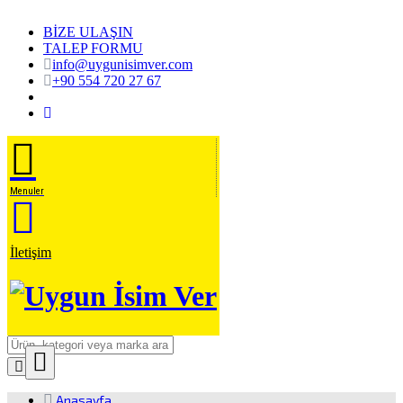
BİZE ULAŞIN
TALEP FORMU
info@uygunisimver.com
+90 554 720 27 67
Menuler
İletişim
Close
Ürün Arama
Anasayfa