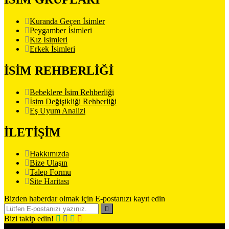
Kuranda Geçen İsimler
Peygamber İsimleri
Kız İsimleri
Erkek İsimleri
İSİM REHBERLİĞİ
Bebeklere İsim Rehberliği
İsim Değişikliği Rehberliği
Eş Uyum Analizi
İLETİŞİM
Hakkımızda
Bize Ulaşın
Talep Formu
Site Haritası
Bizden haberdar olmak için E-postanızı kayıt edin
Bizi takip edin!