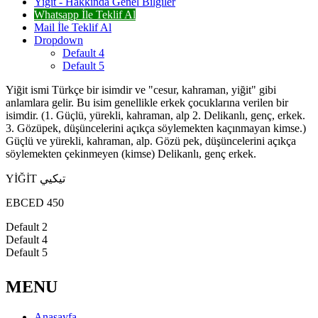
Yiğit - Hakkında Genel Bilgiler
Whatsapp İle Teklif Al
Mail İle Teklif Al
Dropdown
Default 4
Default 5
Yiğit ismi Türkçe bir isimdir ve "cesur, kahraman, yiğit" gibi
anlamlara gelir. Bu isim genellikle erkek çocuklarına verilen bir
isimdir. (1. Güçlü, yürekli, kahraman, alp 2. Delikanlı, genç, erkek.
3. Gözüpek, düşüncelerini açıkça söylemekten kaçınmayan kimse.)
Güçlü ve yürekli, kahraman, alp. Gözü pek, düşüncelerini açıkça
söylemekten çekinmeyen (kimse) Delikanlı, genç erkek.
YİĞİT تيكيي
EBCED 450
Default 2
Default 4
Default 5
MENU
Anasayfa