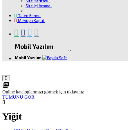
Site Haritası
Site İçi Arama
Talep Formu
Menüyü Kapat
Mobil Yazılım
.
,
Mobil Yazılım
picture_as_pdf
Online kataloglarımızı görmek için tıklayınız
TÜMÜNÜ GÖR
Yiğit