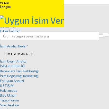
Menuler
Anasayfa
İletişim
İSİM GRUPLARI
Kuranda Geçen İsimler
Peygamber İsimleri
Kız İsimleri
Erkek İsimleri
Clos
İSİM ANALİZİ
İsim Analizi Nedir?
İSİM UYUM ANALİZİ
İsim Uyum Analizi
İSİM REHBERLİĞİ
Bebeklere İsim Rehberliği
İsim Değişikliği Rehberliği
Eş Uyum Analizi
İLETİŞİM
Hakkımızda
Bize Ulaşın
Talep Formu
Site Haritası