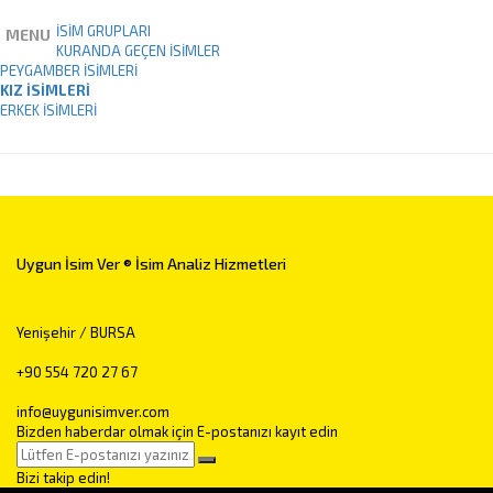
İSİM GRUPLARI
MENU
KURANDA GEÇEN İSIMLER
PEYGAMBER İSIMLERI
KIZ İSIMLERI
ERKEK İSIMLERI
Uygun İsim Ver ® İsim Analiz Hizmetleri
Yenişehir / BURSA
+90 554 720 27 67
info@uygunisimver.com
Bizden haberdar olmak için E-postanızı kayıt edin
Bizi takip edin!