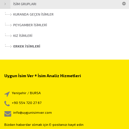
İSİM GRUPLARI
KURANDA GEÇEN İSIMLER
PEYGAMBER İSIMLERI
KIZ İSIMLERI
ERKEK İSIMLERI
Uygun İsim Ver ® İsim Analiz Hizmetleri
Yenişehir / BURSA
+90 554 720 27 67
info@uygunisimver.com
Bizden haberdar olmak için E-postanızı kayıt edin