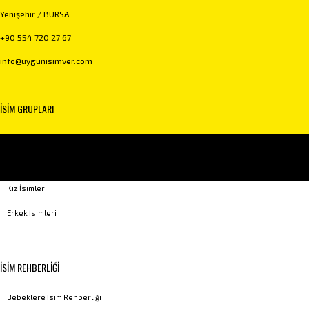
Yenişehir / BURSA
+90 554 720 27 67
info@uygunisimver.com
İSİM GRUPLARI
Kuranda Geçen İsimler
Peygamber İsimleri
Kız İsimleri
Erkek İsimleri
İSİM REHBERLİĞİ
Bebeklere İsim Rehberliği