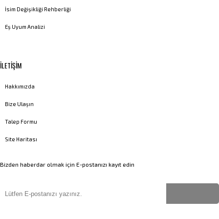
İsim Değişikliği Rehberliği
Eş Uyum Analizi
İLETİŞİM
Hakkımızda
Bize Ulaşın
Talep Formu
Site Haritası
Bizden haberdar olmak için E-postanızı kayıt edin
Copyright
©
2023-2026
Uygun İsim Ver
Tüm hakları saklıdır
©
Web