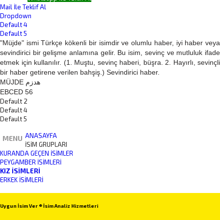
Mail İle Teklif Al
Dropdown
Default 4
Default 5
"Müjde" ismi Türkçe kökenli bir isimdir ve olumlu haber, iyi haber veya
sevindirici bir gelişme anlamına gelir. Bu isim, sevinç ve mutluluk ifade
etmek için kullanılır. (1. Muştu, sevinç haberi, büşra. 2. Hayırlı, sevinçli
bir haber getirene verilen bahşiş.) Sevindirici haber.
MÜJDE هدزم
EBCED 56
Default 2
Default 4
Default 5
ANASAYFA
MENU
İSİM GRUPLARI
KURANDA GEÇEN İSIMLER
PEYGAMBER İSIMLERI
KIZ İSIMLERI
ERKEK İSIMLERI
Uygun İsim Ver ® İsim Analiz Hizmetleri