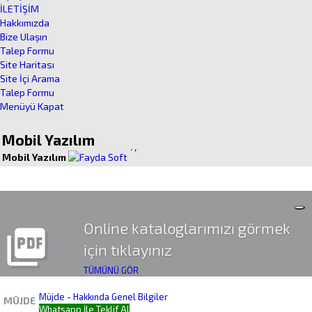
İLETİŞİM
Hakkımızda
Bize Ulaşın
Talep Formu
Site Haritası
Site İçi Arama
Talep Formu
Menüyü Kapat
Mobil Yazılım
.
,
Mobil Yazılım
Online kataloglarımızı görmek
picture_as_pdf
için tıklayınız
TÜMÜNÜ GÖR
Müjde - Hakkında Genel Bilgiler
MÜJDE
Whatsapp İle Teklif Al