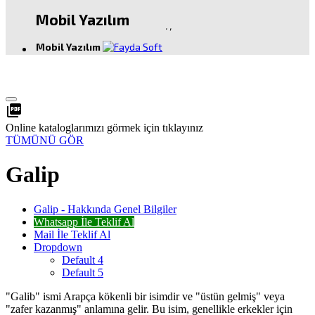
Mobil Yazılım
.
,
Mobil Yazılım
picture_as_pdf
Online kataloglarımızı görmek için tıklayınız
TÜMÜNÜ GÖR
Galip
Galip - Hakkında Genel Bilgiler
Whatsapp İle Teklif Al
Mail İle Teklif Al
Dropdown
Default 4
Default 5
"Galib" ismi Arapça kökenli bir isimdir ve "üstün gelmiş" veya
"zafer kazanmış" anlamına gelir. Bu isim, genellikle erkekler için