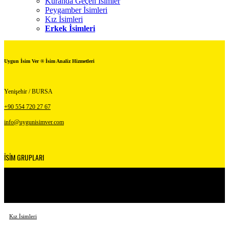
Kuranda Geçen İsimler
Peygamber İsimleri
Kız İsimleri
Erkek İsimleri
Uygun İsim Ver ® İsim Analiz Hizmetleri
Yenişehir / BURSA
+90 554 720 27 67
info@uygunisimver.com
İSİM GRUPLARI
Kuranda Geçen İsimler
Peygamber İsimleri
Kız İsimleri