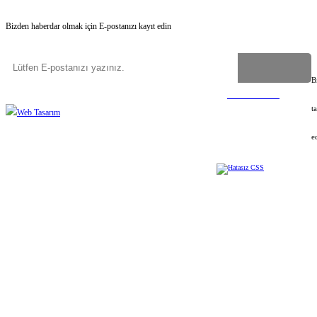
Bizden haberdar olmak için E-postanızı kayıt edin
B
Copyright
©
2023-2026
Uygun İsim Ver
Tüm hakları saklıdır
©
Web Tasarım
t
e