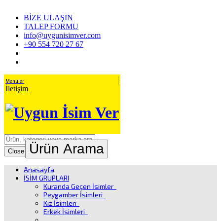
BİZE ULAŞIN
TALEP FORMU
info@uygunisimver.com
+90 554 720 27 67
Menuler
İletişim
Ürün Arama
Close
Anasayfa
İSİM GRUPLARI
Kuranda Geçen İsimler
Peygamber İsimleri
Kız İsimleri
Erkek İsimleri