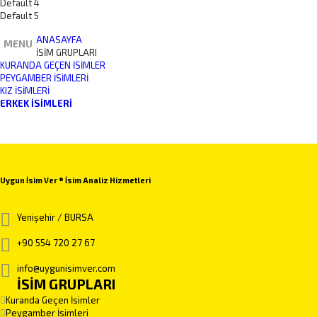
Default 4
Default 5
ANASAYFA
MENU
İSİM GRUPLARI
KURANDA GEÇEN İSIMLER
PEYGAMBER İSIMLERI
KIZ İSIMLERI
ERKEK İSIMLERI
Uygun İsim Ver ® İsim Analiz Hizmetleri
Yenişehir / BURSA
+90 554 720 27 67
info@uygunisimver.com
İSİM GRUPLARI
Kuranda Geçen İsimler
Peygamber İsimleri