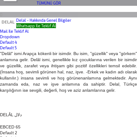
TÜMÜNÜ GÖR
Delal - Hakkında Genel Bilgiler
DELAL
Whatsapp İle Teklif Al
Mail İle Teklif Al
Dropdown
Default 4
Default 5
"Delâl" ismi Arapça kökenli bir isimdir. Bu isim, "güzellik" veya "görkem"
anlamına gelir. Delâl ismi, genellikle kız çocuklarına verilen bir isimdir
ve güzellik, zarafet veya ihtişam gibi pozitif özellikleri temsil edebilir.
(İnsana hoş, sevimli görünen hal, naz, işve. -Erkek ve kadın adı olarak
kullanılır.) insana sevimli ve hoş görünenanlamına gelmektedir. Aynı
zamanda eda, naz ve işve anlamına da sahiptir. Delal, Türkçe
karşılığının ise sevgili, değerli, hoş ve aziz anlamlarına gelir.
DELÂL دلال
EBCED 65
Default 2