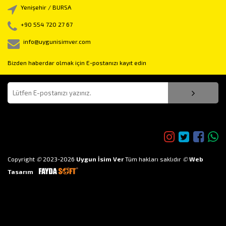
Yenişehir / BURSA
+90 554 720 27 67
info@uygunisimver.com
Bizden haberdar olmak için E-postanızı kayıt edin
Bizi takip edin!
Copyright
©
2023-2026
Uygun İsim Ver
Tüm hakları saklıdır
©
Web
Tasarım