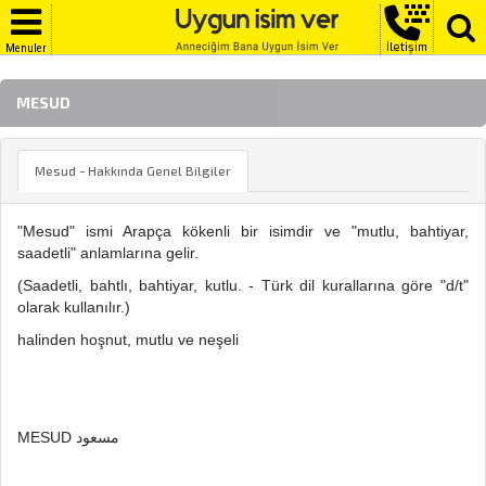
İletişim
Menuler
MESUD
Mesud - Hakkında Genel Bilgiler
"Mesud" ismi Arapça kökenli bir isimdir ve "mutlu, bahtiyar,
saadetli" anlamlarına gelir.
(Saadetli, bahtlı, bahtiyar, kutlu. - Türk dil kurallarına göre "d/t"
olarak kullanılır.)
halinden hoşnut, mutlu ve neşeli
MESUD مسعود