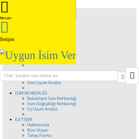
Anasayfa
İSİM GRUPLARI
Menuler
Kuranda Geçen İsimler
Peygamber İsimleri
Kız İsimleri
Erkek İsimleri
İletişim
İSİM ANALİZİ
İsim Analizi Nedir?
İSİM UYUM ANALİZİ
Close
İsim Uyum Analizi
İSİM REHBERLİĞİ
Bebeklere İsim Rehberliği
İsim Değişikliği Rehberliği
Eş Uyum Analizi
İLETİŞİM
Hakkımızda
Bize Ulaşın
Talep Formu