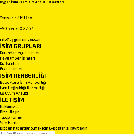
Uygun İsim Ver ® İsim Analiz Hizmetleri
Yenişehir / BURSA
+90 554 720 27 67
info@uygunisimver.com
İSİM GRUPLARI
Kuranda Geçen İsimler
Peygamber İsimleri
Kız İsimleri
Erkek İsimleri
İSİM REHBERLİĞİ
Bebeklere İsim Rehberliği
İsim Değişikliği Rehberliği
Eş Uyum Analizi
İLETİŞİM
Hakkımızda
Bize Ulaşın
Talep Formu
Site Haritası
Bizden haberdar olmak için E-postanızı kayıt edin