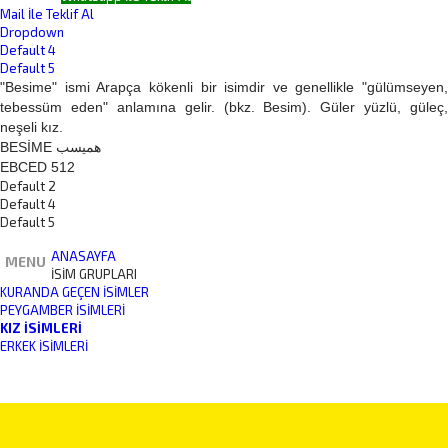
Mail İle Teklif Al
Dropdown
Default 4
Default 5
"Besime" ismi Arapça kökenli bir isimdir ve genellikle "gülümseyen,
tebessüm eden" anlamına gelir. (bkz. Besim). Güler yüzlü, güleç,
neşeli kız.
BESİME هميسب
EBCED 512
Default 2
Default 4
Default 5
ANASAYFA
MENU
İSİM GRUPLARI
KURANDA GEÇEN İSIMLER
PEYGAMBER İSIMLERI
KIZ İSIMLERI
ERKEK İSIMLERI