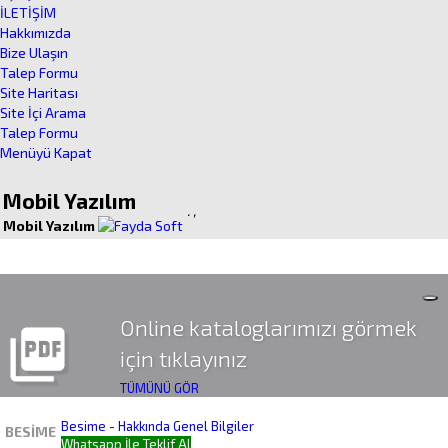
İLETİŞİM
Hakkımızda
Bize Ulaşın
Talep Formu
Site Haritası
Site İçi Arama
Talep Formu
Menüyü Kapat
Mobil Yazılım
.
,
Mobil Yazılım
Online kataloglarımızı görmek
picture_as_pdf
için tıklayınız
TÜMÜNÜ GÖR
Besime - Hakkında Genel Bilgiler
BESIME
Whatsapp İle Teklif Al