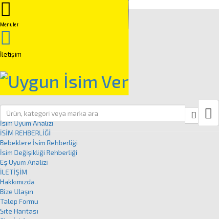
Anasayfa
İSİM GRUPLARI
Menuler
Kuranda Geçen İsimler
Peygamber İsimleri
Kız İsimleri
İletişim
Erkek İsimleri
İSİM ANALİZİ
İsim Analizi Nedir?
İSİM UYUM ANALİZİ
Close
İsim Uyum Analizi
İSİM REHBERLİĞİ
Bebeklere İsim Rehberliği
İsim Değişikliği Rehberliği
Eş Uyum Analizi
İLETİŞİM
Hakkımızda
Bize Ulaşın
Talep Formu
Site Haritası