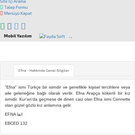
Site İçi Arama
Talep Formu
Menüyü Kapat
Mobil Yazılım
.
,
EFNA
Efna - Hakkında Genel Bilgiler
"Efna" ismi Türkçe bir isimdir ve genellikle kişisel tercihlere veya
aile geleneğine bağlı olarak verilir. Efna Arapça kökenli bir kız
ismidir. Kur'an'da geçmese de dinen caiz olan Efna ismi Cennette
olan güzel gözlü kız anlamına gelir.
EFNA انفا
EBCED 132