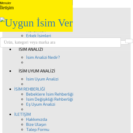
Menuler
İletişim
Anasayfa
İSİM GRUPLARI
Kuranda Geçen İsimler
Peygamber İsimleri
Kız İsimleri
Erkek İsimleri
Ü
Clos
İSİM ANALİZİ
İsim Analizi Nedir?
İSİM UYUM ANALİZİ
İsim Uyum Analizi
İSİM REHBERLİĞİ
Bebeklere İsim Rehberliği
İsim Değişikliği Rehberliği
Eş Uyum Analizi
İLETİŞİM
Hakkımızda
Bize Ulaşın
Talep Formu