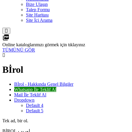
Bize Ulaşın
Talep Formu
Site Haritası
Site İçi Arama
picture_as_pdf
Online kataloglarımızı görmek için tıklayınız
TÜMÜNÜ GÖR
Bİrol
Bİrol - Hakkında Genel Bilgiler
Whatsapp İle Teklif Al
Mail İle Teklif Al
Dropdown
Default 4
Default 5
Tek ad, bir ol.
BİROL لوريب