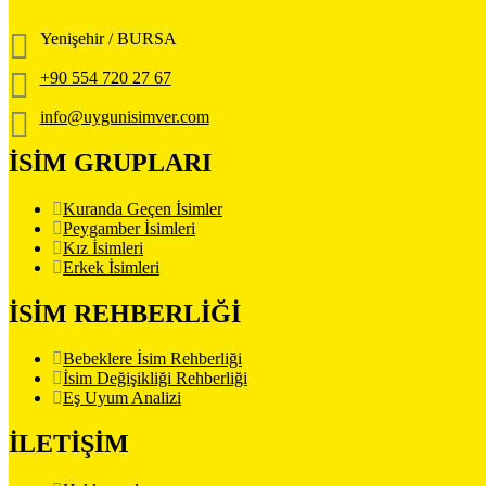
Yenişehir / BURSA
+90 554 720 27 67
info@uygunisimver.com
İSİM GRUPLARI
Kuranda Geçen İsimler
Peygamber İsimleri
Kız İsimleri
Erkek İsimleri
İSİM REHBERLİĞİ
Bebeklere İsim Rehberliği
İsim Değişikliği Rehberliği
Eş Uyum Analizi
İLETİŞİM