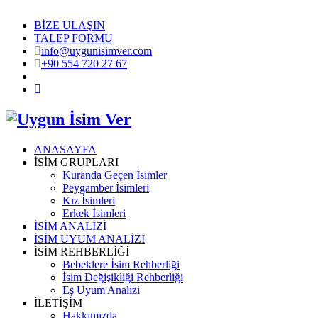
BİZE ULAŞIN
TALEP FORMU
info@uygunisimver.com
+90 554 720 27 67
ANASAYFA
İSİM GRUPLARI
Kuranda Geçen İsimler
Peygamber İsimleri
Kız İsimleri
Erkek İsimleri
İSİM ANALİZİ
İSİM UYUM ANALİZİ
İSİM REHBERLİĞİ
Bebeklere İsim Rehberliği
İsim Değişikliği Rehberliği
Eş Uyum Analizi
İLETİŞİM
Hakkımızda