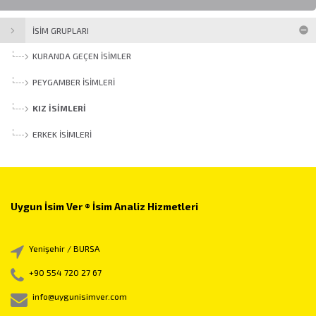
İSİM GRUPLARI
KURANDA GEÇEN İSIMLER
PEYGAMBER İSIMLERI
KIZ İSIMLERI
ERKEK İSIMLERI
Uygun İsim Ver ® İsim Analiz Hizmetleri
Yenişehir / BURSA
+90 554 720 27 67
info@uygunisimver.com