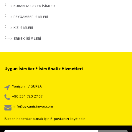
KURANDA GEÇEN İSIMLER
PEYGAMBER İSIMLERI
KIZ İSIMLERI
ERKEK İSIMLERI
Uygun İsim Ver ® İsim Analiz Hizmetleri
Yenişehir / BURSA
+90 554 720 27 67
info@uygunisimver.com
Bizden haberdar olmak için E-postanızı kayıt edin