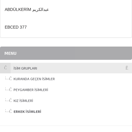
ABDÜLKERİM عبدالكريم
EBCED 377
MENU
İSİM GRUPLARI
KURANDA GEÇEN İSIMLER
PEYGAMBER İSIMLERI
KIZ İSIMLERI
ERKEK İSIMLERI