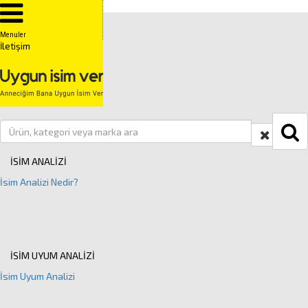
Anasayfa
İSİM GRUPLARI
Menuler
İletişim
Kuranda Geçen İsimler
Peygamber İsimleri
Kız İsimleri
Erkek İsimleri
Ü
Close
İSİM ANALİZİ
İsim Analizi Nedir?
İSİM UYUM ANALİZİ
İsim Uyum Analizi