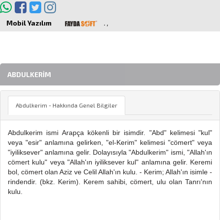
Mobil Yazılım
.
,
ABDULKERIM
Abdulkerim - Hakkında Genel Bilgiler
Abdulkerim ismi Arapça kökenli bir isimdir. "Abd" kelimesi "kul"
veya "esir" anlamına gelirken, "el-Kerim" kelimesi "cömert" veya
"iyiliksever" anlamına gelir. Dolayısıyla "Abdulkerim" ismi, "Allah'ın
cömert kulu" veya "Allah'ın iyiliksever kul" anlamına gelir. Keremi
bol, cömert olan Aziz ve Celil Allah'ın kulu. - Kerim; Allah'ın isimle -
rindendir. (bkz. Kerim). Kerem sahibi, cömert, ulu olan Tanrı'nın
kulu.