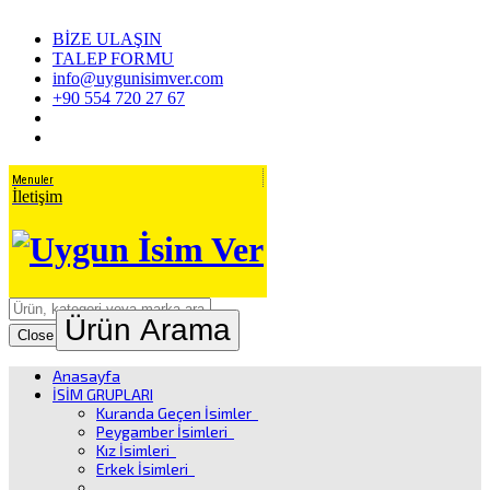
BİZE ULAŞIN
TALEP FORMU
info@uygunisimver.com
+90 554 720 27 67
Menuler
İletişim
Ürün Arama
Close
Anasayfa
İSİM GRUPLARI
Kuranda Geçen İsimler
Peygamber İsimleri
Kız İsimleri
Erkek İsimleri