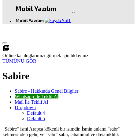
Mobil Yazılım
.
,
Mobil Yazılım
picture_as_pdf
Online kataloglarımızı görmek için tıklayınız
TÜMÜNÜ GÖR
Sabire
Sabire - Hakkında Genel Bilgiler
Whatsapp İle Teklif Al
Mail İle Teklif Al
Dropdown
Default 4
Default 5
"Sabire" ismi Arapça kökenli bir isimdir. İsmin anlamı "sabr"
kelimesinden gelir, ve "sabr" sabır, tahammül ve dayanıklılık