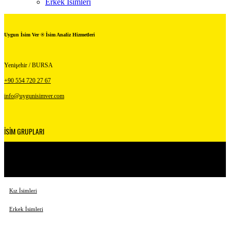
Erkek İsimleri
Uygun İsim Ver ® İsim Analiz Hizmetleri
Yenişehir / BURSA
+90 554 720 27 67
info@uygunisimver.com
İSİM GRUPLARI
Kuranda Geçen İsimler
Peygamber İsimleri
Kız İsimleri
Erkek İsimleri