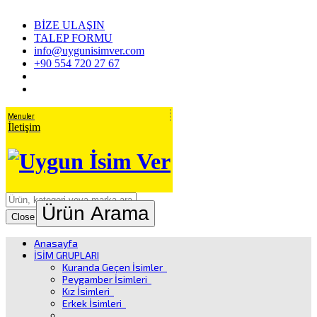
BİZE ULAŞIN
TALEP FORMU
info@uygunisimver.com
+90 554 720 27 67
Menuler
İletişim
Ürün Arama
Close
Anasayfa
İSİM GRUPLARI
Kuranda Geçen İsimler
Peygamber İsimleri
Kız İsimleri
Erkek İsimleri