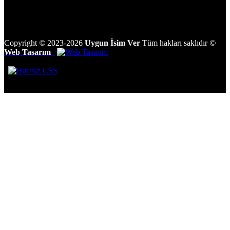
Copyright
©
2023-2026
Uygun İsim Ver
Tüm hakları saklıdır
©
Web Tasarım