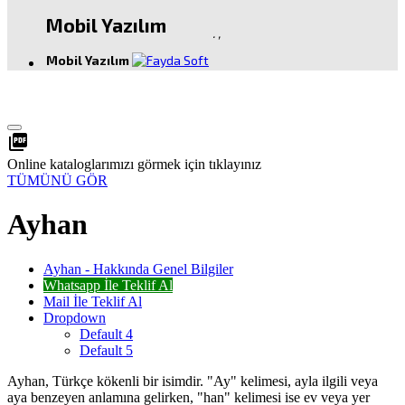
Mobil Yazılım
.
,
Mobil Yazılım
picture_as_pdf
Online kataloglarımızı görmek için tıklayınız
TÜMÜNÜ GÖR
Ayhan
Ayhan - Hakkında Genel Bilgiler
Whatsapp İle Teklif Al
Mail İle Teklif Al
Dropdown
Default 4
Default 5
Ayhan, Türkçe kökenli bir isimdir. "Ay" kelimesi, ayla ilgili veya
aya benzeyen anlamına gelirken, "han" kelimesi ise ev veya yer