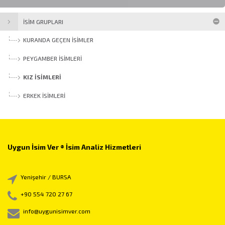
İSİM GRUPLARI
KURANDA GEÇEN İSIMLER
PEYGAMBER İSIMLERI
KIZ İSIMLERI
ERKEK İSIMLERI
Uygun İsim Ver ® İsim Analiz Hizmetleri
Yenişehir / BURSA
+90 554 720 27 67
info@uygunisimver.com