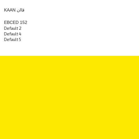
KAAN قاان
EBCED 152
Default 2
Default 4
Default 5