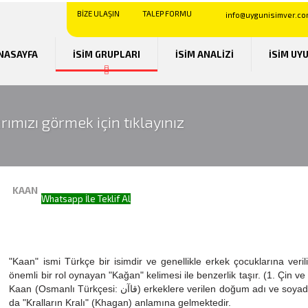
BİZE ULAŞIN
TALEP FORMU
info@uygunisimver.co
NASAYFA
İSİM GRUPLARI
İSİM ANALİZİ
İSİM UY
rımızı görmek için tıklayınız
Kaan - Hakkında Genel Bilgiler
KAAN
Whatsapp İle Teklif Al
Mail İle Teklif Al
Dropdown
Default 4
Default 5
"Kaan" ismi Türkçe bir isimdir ve genellikle erkek çocuklarına verili
önemli bir rol oynayan "Kağan" kelimesi ile benzerlik taşır. (1. Çin 
Kaan (Osmanlı Türkçesi: قاآن) erkeklere verilen doğum adı ve soyadıdır. Aslı Türk halklarına dayanan Kaan ismi, "yönetici" ya
da "Kralların Kralı" (Khagan) anlamına gelmektedir.