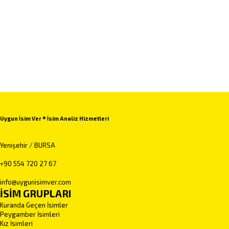
Uygun İsim Ver ® İsim Analiz Hizmetleri
Yenişehir / BURSA
+90 554 720 27 67
info@uygunisimver.com
İSİM GRUPLARI
Kuranda Geçen İsimler
Peygamber İsimleri
Kız İsimleri