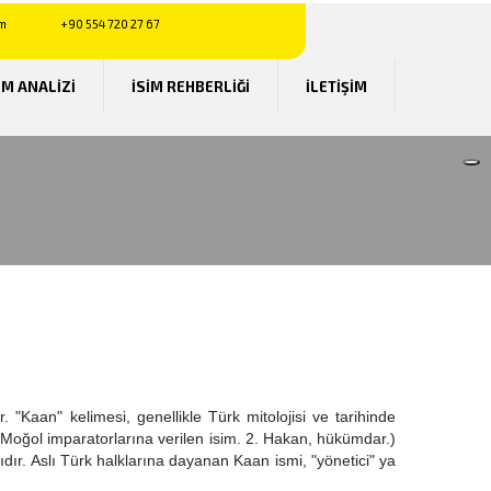
m
+90 554 720 27 67
UM ANALİZİ
İSİM REHBERLİĞİ
İLETİŞİM
r. "Kaan" kelimesi, genellikle Türk mitolojisi ve tarihinde
ve Moğol imparatorlarına verilen isim. 2. Hakan, hükümdar.)