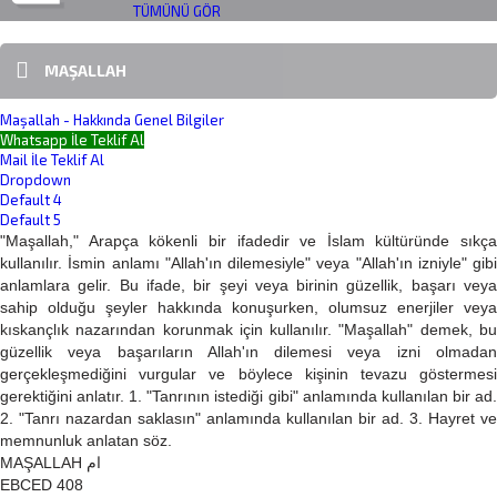
TÜMÜNÜ GÖR
MAŞALLAH
Maşallah - Hakkında Genel Bilgiler
Whatsapp İle Teklif Al
Mail İle Teklif Al
Dropdown
Default 4
Default 5
"Maşallah," Arapça kökenli bir ifadedir ve İslam kültüründe sıkça
kullanılır. İsmin anlamı "Allah'ın dilemesiyle" veya "Allah'ın izniyle" gibi
anlamlara gelir. Bu ifade, bir şeyi veya birinin güzellik, başarı veya
sahip olduğu şeyler hakkında konuşurken, olumsuz enerjiler veya
kıskançlık nazarından korunmak için kullanılır. "Maşallah" demek, bu
güzellik veya başarıların Allah'ın dilemesi veya izni olmadan
gerçekleşmediğini vurgular ve böylece kişinin tevazu göstermesi
gerektiğini anlatır. 1. "Tanrının istediği gibi" anlamında kullanılan bir ad.
2. "Tanrı nazardan saklasın" anlamında kullanılan bir ad. 3. Hayret ve
memnunluk anlatan söz.
MAŞALLAH ام
EBCED 408