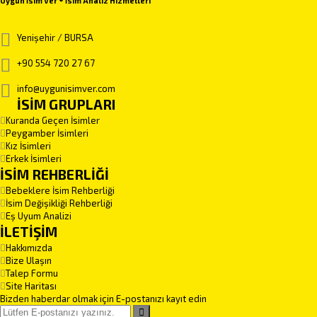
Uygun İsim Ver ® İsim Analiz Hizmetleri
Yenişehir / BURSA
+90 554 720 27 67
info@uygunisimver.com
İSİM GRUPLARI
Kuranda Geçen İsimler
Peygamber İsimleri
Kız İsimleri
Erkek İsimleri
İSİM REHBERLİĞİ
Bebeklere İsim Rehberliği
İsim Değişikliği Rehberliği
Eş Uyum Analizi
İLETİŞİM
Hakkımızda
Bize Ulaşın
Talep Formu
Site Haritası
Bizden haberdar olmak için E-postanızı kayıt edin