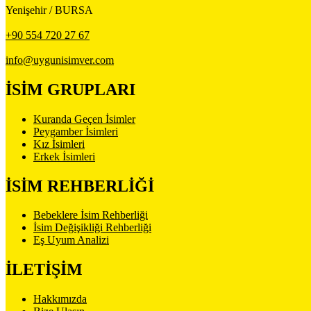
Yenişehir / BURSA
+90 554 720 27 67
info@uygunisimver.com
İSİM GRUPLARI
Kuranda Geçen İsimler
Peygamber İsimleri
Kız İsimleri
Erkek İsimleri
İSİM REHBERLİĞİ
Bebeklere İsim Rehberliği
İsim Değişikliği Rehberliği
Eş Uyum Analizi
İLETİŞİM
Hakkımızda