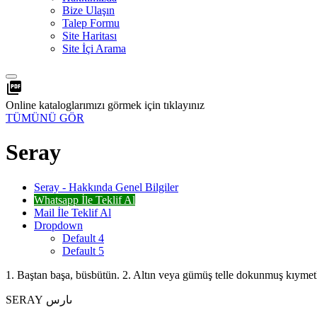
Bize Ulaşın
Talep Formu
Site Haritası
Site İçi Arama
picture_as_pdf
Online kataloglarımızı görmek için tıklayınız
TÜMÜNÜ GÖR
Seray
Seray - Hakkında Genel Bilgiler
Whatsapp İle Teklif Al
Mail İle Teklif Al
Dropdown
Default 4
Default 5
1. Baştan başa, büsbütün. 2. Altın veya gümüş telle dokunmuş kıymetl
SERAY ىارس