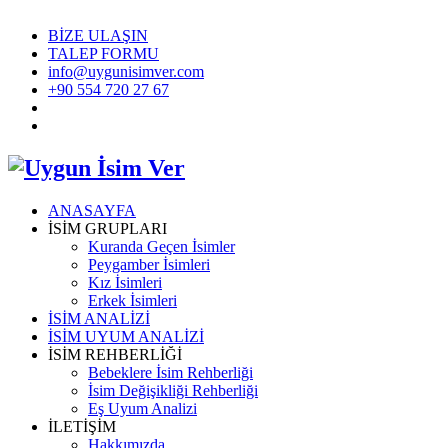
BİZE ULAŞIN
TALEP FORMU
info@uygunisimver.com
+90 554 720 27 67
ANASAYFA
İSİM GRUPLARI
Kuranda Geçen İsimler
Peygamber İsimleri
Kız İsimleri
Erkek İsimleri
İSİM ANALİZİ
İSİM UYUM ANALİZİ
İSİM REHBERLİĞİ
Bebeklere İsim Rehberliği
İsim Değişikliği Rehberliği
Eş Uyum Analizi
İLETİŞİM
Hakkımızda