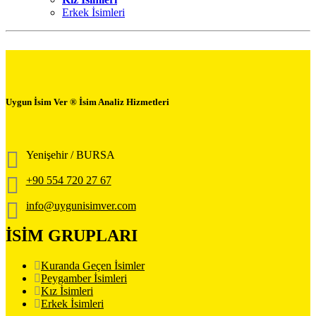
Erkek İsimleri
Uygun İsim Ver ® İsim Analiz Hizmetleri
Yenişehir / BURSA
+90 554 720 27 67
info@uygunisimver.com
İSİM GRUPLARI
Kuranda Geçen İsimler
Peygamber İsimleri
Kız İsimleri
Erkek İsimleri