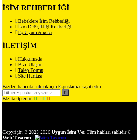
İSİM REHBERLİĞİ
Bebeklere İsim Rehberliği
İsim Değişikliği Rehberliği
Eş Uyum Analizi
İLETİŞİM
Hakkımızda
Bize Ulaşın
Talep Formu
Site Haritası
Bizden haberdar olmak için E-postanızı kayıt edin
Bizi takip edin!
Copyright
©
2023-2026
Uygun İsim Ver
Tüm hakları saklıdır
©
Web Tasarım