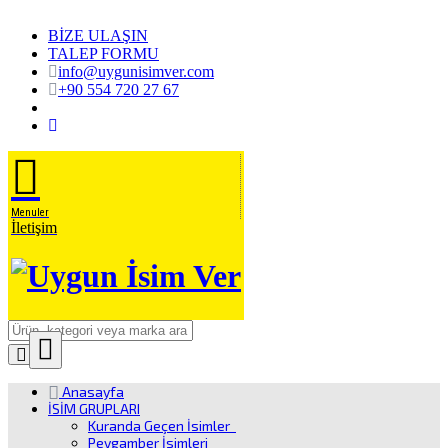
BİZE ULAŞIN
TALEP FORMU
info@uygunisimver.com
+90 554 720 27 67
Menuler
İletişim
Close
Ürün
Anasayfa
Arama
İSİM GRUPLARI
Kuranda Geçen İsimler
Peygamber İsimleri