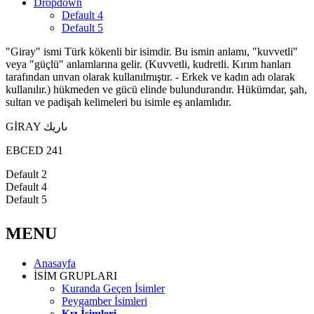
Dropdown
Default 4
Default 5
"Giray" ismi Türk kökenli bir isimdir. Bu ismin anlamı, "kuvvetli"
veya "güçlü" anlamlarına gelir. (Kuvvetli, kudretli. Kırım hanları
tarafından unvan olarak kullanılmıştır. - Erkek ve kadın adı olarak
kullanılır.) hükmeden ve gücü elinde bulundurandır. Hükümdar, şah,
sultan ve padişah kelimeleri bu isimle eş anlamlıdır.
GİRAY ىاريك
EBCED 241
Default 2
Default 4
Default 5
MENU
Anasayfa
İSİM GRUPLARI
Kuranda Geçen İsimler
Peygamber İsimleri
Kız İsimleri