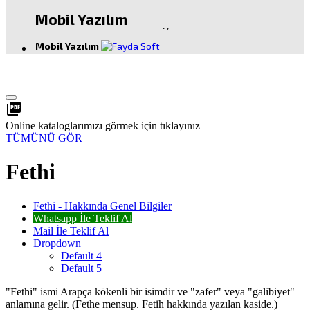
Mobil Yazılım
.
,
Mobil Yazılım
picture_as_pdf
Online kataloglarımızı görmek için tıklayınız
TÜMÜNÜ GÖR
Fethi
Fethi - Hakkında Genel Bilgiler
Whatsapp İle Teklif Al
Mail İle Teklif Al
Dropdown
Default 4
Default 5
"Fethi" ismi Arapça kökenli bir isimdir ve "zafer" veya "galibiyet"
anlamına gelir. (Fethe mensup. Fetih hakkında yazılan kaside.)