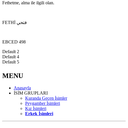
Fethetme, alma ile ilgili olan.
FETHİ فتحي
EBCED 498
Default 2
Default 4
Default 5
MENU
Anasayfa
İSİM GRUPLARI
Kuranda Geçen İsimler
Peygamber İsimleri
Kız İsimleri
Erkek İsimleri