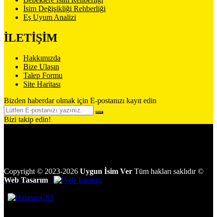
İsim Değişikliği Rehberliği
Eş Uyum Analizi
İLETİŞİM
Hakkımızda
Bize Ulaşın
Talep Formu
Site Haritası
Bizden haberdar olmak için E-postanızı kayıt edin
Bizi takip edin!
Copyright
©
2023-2026
Uygun İsim Ver
Tüm hakları saklıdır
©
Web Tasarım