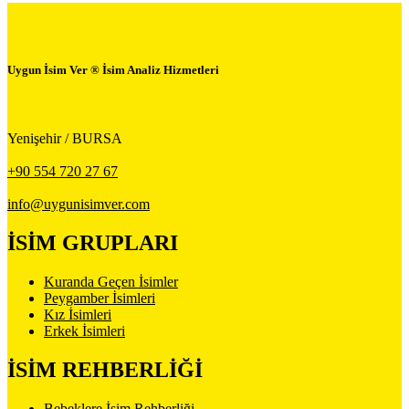
Uygun İsim Ver ® İsim Analiz Hizmetleri
Yenişehir / BURSA
+90 554 720 27 67
info@uygunisimver.com
İSİM GRUPLARI
Kuranda Geçen İsimler
Peygamber İsimleri
Kız İsimleri
Erkek İsimleri
İSİM REHBERLİĞİ
Bebeklere İsim Rehberliği