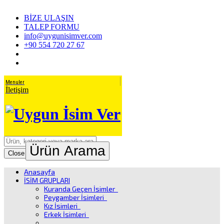
BİZE ULAŞIN
TALEP FORMU
info@uygunisimver.com
+90 554 720 27 67
Menuler
İletişim
Ürün Arama
Close
Anasayfa
İSİM GRUPLARI
Kuranda Geçen İsimler
Peygamber İsimleri
Kız İsimleri
Erkek İsimleri