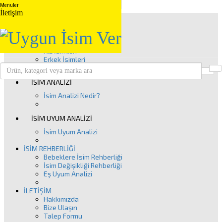
Menuler
İletişim
Anasayfa
İSİM GRUPLARI
Kuranda Geçen İsimler
Peygamber İsimleri
Kız İsimleri
Erkek İsimleri
Ü
Clos
İSİM ANALİZİ
İsim Analizi Nedir?
İSİM UYUM ANALİZİ
İsim Uyum Analizi
İSİM REHBERLİĞİ
Bebeklere İsim Rehberliği
İsim Değişikliği Rehberliği
Eş Uyum Analizi
İLETİŞİM
Hakkımızda
Bize Ulaşın
Talep Formu