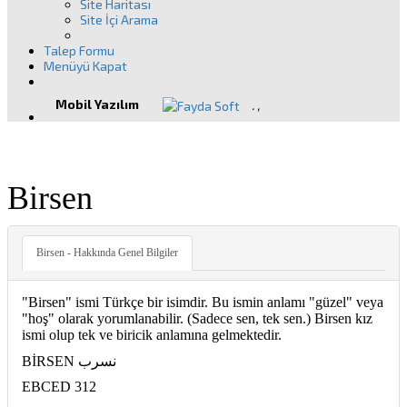
Site Haritası
Site İçi Arama
Talep Formu
Menüyü Kapat
Mobil Yazılım
.
,
Birsen
Birsen - Hakkında Genel Bilgiler
"Birsen" ismi Türkçe bir isimdir. Bu ismin anlamı "güzel" veya
"hoş" olarak yorumlanabilir. (Sadece sen, tek sen.) Birsen kız
ismi olup tek ve biricik anlamına gelmektedir.
BİRSEN نسرب
EBCED 312