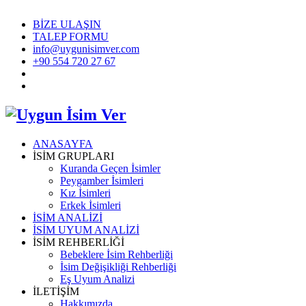
BİZE ULAŞIN
TALEP FORMU
info@uygunisimver.com
+90 554 720 27 67
ANASAYFA
İSİM GRUPLARI
Kuranda Geçen İsimler
Peygamber İsimleri
Kız İsimleri
Erkek İsimleri
İSİM ANALİZİ
İSİM UYUM ANALİZİ
İSİM REHBERLİĞİ
Bebeklere İsim Rehberliği
İsim Değişikliği Rehberliği
Eş Uyum Analizi
İLETİŞİM
Hakkımızda