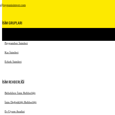
o@uygunisimver.com
İSİM GRUPLARI
Kuranda Geçen İsimler
Peygamber İsimleri
Kız İsimleri
Erkek İsimleri
İSİM REHBERLİĞİ
Bebeklere İsim Rehberliği
İsim Değişikliği Rehberliği
Eş Uyum Analizi