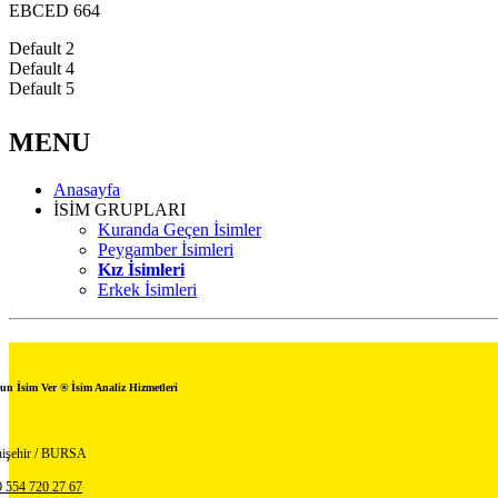
EBCED 664
Default 2
Default 4
Default 5
MENU
Anasayfa
İSİM GRUPLARI
Kuranda Geçen İsimler
Peygamber İsimleri
Kız İsimleri
Erkek İsimleri
un İsim Ver ® İsim Analiz Hizmetleri
işehir / BURSA
 554 720 27 67