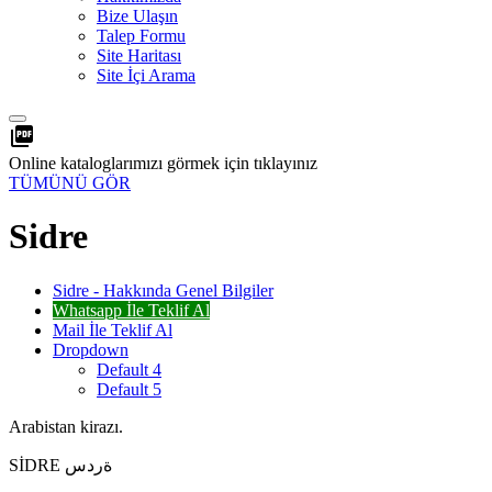
Bize Ulaşın
Talep Formu
Site Haritası
Site İçi Arama
picture_as_pdf
Online kataloglarımızı görmek için tıklayınız
TÜMÜNÜ GÖR
Sidre
Sidre - Hakkında Genel Bilgiler
Whatsapp İle Teklif Al
Mail İle Teklif Al
Dropdown
Default 4
Default 5
Arabistan kirazı.
SİDRE ةردس