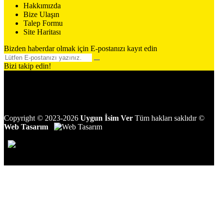
Hakkımızda
Bize Ulaşın
Talep Formu
Site Haritası
Bizden haberdar olmak için E-postanızı kayıt edin
Bizi takip edin!
Copyright
©
2023-2026
Uygun İsim Ver
Tüm hakları saklıdır
©
Web Tasarım