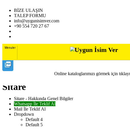
BİZE ULAŞIN
TALEP FORMU
info@uygunisimver.com
+90 554 720 27 67
Menuler
picture_as_pdf
TÜMÜNÜ GÖR
Online kataloglarımızı görmek için tıklay
Sitare
Sitare - Hakkında Genel Bilgiler
Whatsapp İle Teklif Al
Mail İle Teklif Al
Dropdown
Default 4
Default 5