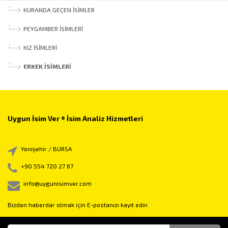
KURANDA GEÇEN İSIMLER
PEYGAMBER İSIMLERI
KIZ İSIMLERI
ERKEK İSIMLERI
Uygun İsim Ver ® İsim Analiz Hizmetleri
Yenişehir / BURSA
+90 554 720 27 67
info@uygunisimver.com
Bizden haberdar olmak için E-postanızı kayıt edin