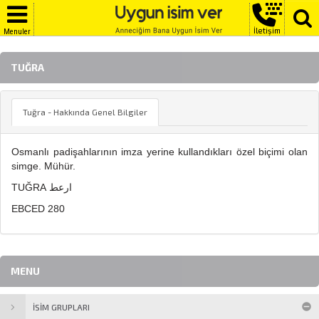
İletişim
Menuler
TUĞRA
Tuğra - Hakkında Genel Bilgiler
Osmanlı padişahlarının imza yerine kullandıkları özel biçimi olan
simge. Mühür.
TUĞRA ارعط
EBCED 280
MENU
İSİM GRUPLARI