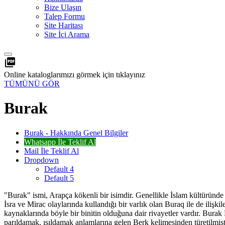
Bize Ulaşın
Talep Formu
Site Haritası
Site İçi Arama
picture_as_pdf
Online kataloglarımızı görmek için tıklayınız
TÜMÜNÜ GÖR
Burak
Burak - Hakkında Genel Bilgiler
Whatsapp İle Teklif Al
Mail İle Teklif Al
Dropdown
Default 4
Default 5
"Burak" ismi, Arapça kökenli bir isimdir. Genellikle İslam kültüründe
İsra ve Mirac olaylarında kullandığı bir varlık olan Buraq ile de iliş
kaynaklarında böyle bir binitin olduğuna dair rivayetler vardır. Burak
parıldamak, ışıldamak anlamlarına gelen Berk kelimesinden türetilmişt