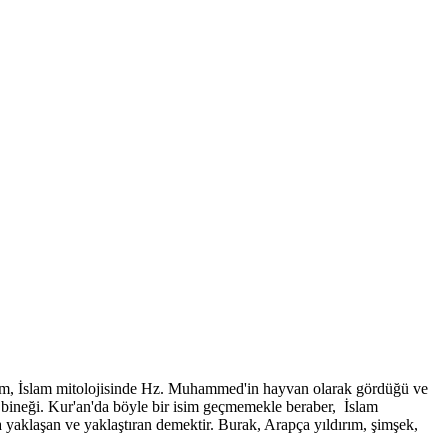
u isim, İslam mitolojisinde Hz. Muhammed'in hayvan olarak gördüğü ve
ki bineği. Kur'an'da böyle bir isim geçmemekle beraber, İslam
a yaklaşan ve yaklaştıran demektir. Burak, Arapça yıldırım, şimşek,