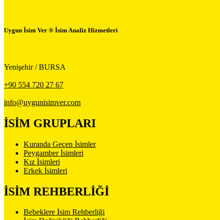
Uygun İsim Ver ® İsim Analiz Hizmetleri
Yenişehir / BURSA
+90 554 720 27 67
info@uygunisimver.com
İSİM GRUPLARI
Kuranda Geçen İsimler
Peygamber İsimleri
Kız İsimleri
Erkek İsimleri
İSİM REHBERLİĞİ
Bebeklere İsim Rehberliği