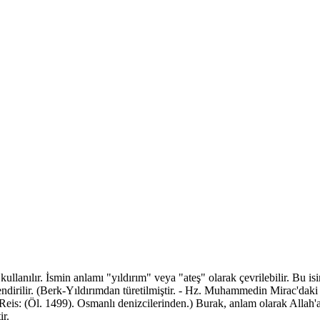
 kullanılır. İsmin anlamı "yıldırım" veya "ateş" olarak çevrilebilir. B
kilendirilir. (Berk-Yıldırımdan türetilmiştir. - Hz. Muhammedin Mirac'da
 Reis: (Öl. 1499). Osmanlı denizcilerinden.) Burak, anlam olarak Allah'
ir.