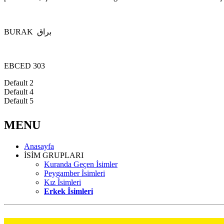
BURAK براق
EBCED 303
Default 2
Default 4
Default 5
MENU
Anasayfa
İSİM GRUPLARI
Kuranda Geçen İsimler
Peygamber İsimleri
Kız İsimleri
Erkek İsimleri