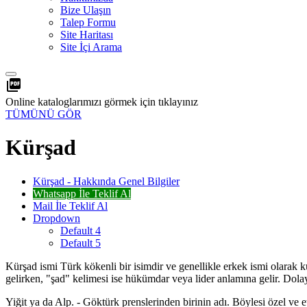
Bize Ulaşın
Talep Formu
Site Haritası
Site İçi Arama
picture_as_pdf
Online kataloglarımızı görmek için tıklayınız
TÜMÜNÜ GÖR
Kürşad
Kürşad - Hakkında Genel Bilgiler
Whatsapp İle Teklif Al
Mail İle Teklif Al
Dropdown
Default 4
Default 5
Kürşad ismi Türk kökenli bir isimdir ve genellikle erkek ismi olarak 
gelirken, "şad" kelimesi ise hükümdar veya lider anlamına gelir. Dolayıs
Yiğit ya da Alp. - Göktürk prenslerinden birinin adı. Böylesi özel ve et