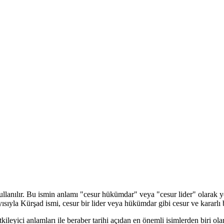
kullanılır. Bu ismin anlamı "cesur hükümdar" veya "cesur lider" olarak
ıyla Kürşad ismi, cesur bir lider veya hükümdar gibi cesur ve kararlı bir 
kileyici anlamları ile beraber tarihi açıdan en önemli isimlerden biri ol