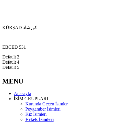
KÜRŞAD كورشاد
EBCED 531
Default 2
Default 4
Default 5
MENU
Anasayfa
İSİM GRUPLARI
Kuranda Geçen İsimler
Peygamber İsimleri
Kız İsimleri
Erkek İsimleri