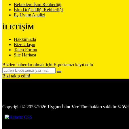
Bebeklere İsim Rehberliği
İsim Değişikliği Rehberliği
Eş Uyum Analizi
İLETİŞİM
Hakkımızda
Bize Ulaşın
Talep Formu
Site Haritası
Bizden haberdar olmak için E-postanızı kayıt edin
Bizi takip edin!
Copyright
©
2023-2026
Uygun İsim Ver
Tüm hakları saklıdır
©
We