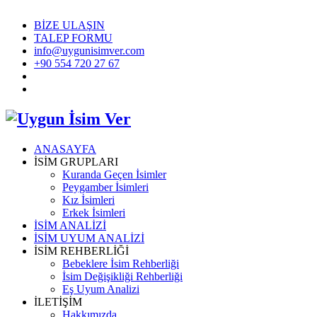
BİZE ULAŞIN
TALEP FORMU
info@uygunisimver.com
+90 554 720 27 67
ANASAYFA
İSİM GRUPLARI
Kuranda Geçen İsimler
Peygamber İsimleri
Kız İsimleri
Erkek İsimleri
İSİM ANALİZİ
İSİM UYUM ANALİZİ
İSİM REHBERLİĞİ
Bebeklere İsim Rehberliği
İsim Değişikliği Rehberliği
Eş Uyum Analizi
İLETİŞİM
Hakkımızda