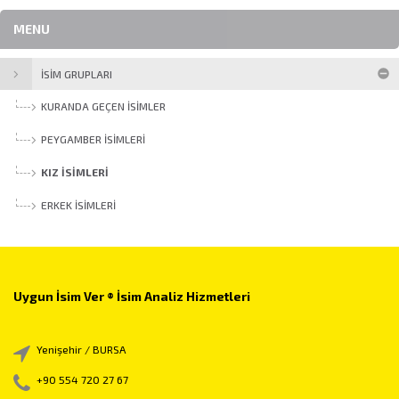
MENU
İSİM GRUPLARI
KURANDA GEÇEN İSIMLER
PEYGAMBER İSIMLERI
KIZ İSIMLERI
ERKEK İSIMLERI
Uygun İsim Ver ® İsim Analiz Hizmetleri
Yenişehir / BURSA
+90 554 720 27 67