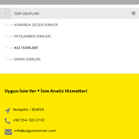
İSİM GRUPLARI
KURANDA GEÇEN İSIMLER
PEYGAMBER İSIMLERI
KIZ İSIMLERI
ERKEK İSIMLERI
Uygun İsim Ver ® İsim Analiz Hizmetleri
Yenişehir / BURSA
+90 554 720 27 67
info@uygunisimver.com