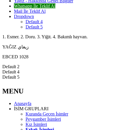
Yağız - Hakkında Genel Bilgiler
Whatsapp İle Teklif Al
Mail İle Teklif Al
Dropdown
Default 4
Default 5
1. Esmer. 2. Doru. 3. Yiğit. 4. Bakımlı hayvan.
YAĞIZ زيغاي
EBCED 1028
Default 2
Default 4
Default 5
MENU
Anasayfa
İSİM GRUPLARI
Kuranda Geçen İsimler
Peygamber İsimleri
Kız İsimleri
Erkek İsimleri