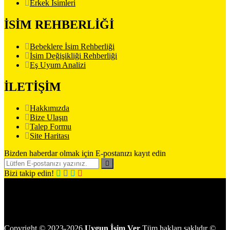
Erkek İsimleri
İSİM REHBERLİĞİ
Bebeklere İsim Rehberliği
İsim Değişikliği Rehberliği
Eş Uyum Analizi
İLETİŞİM
Hakkımızda
Bize Ulaşın
Talep Formu
Site Haritası
Bizden haberdar olmak için E-postanızı kayıt edin
Bizi takip edin!
Copyright
©
2023-2026
Uygun İsim Ver
Tüm hakları saklıdır
©