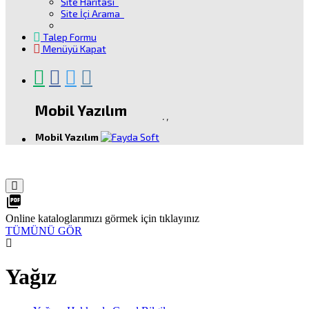
Site Haritası
Site İçi Arama
Talep Formu
Menüyü Kapat
Mobil Yazılım
.
,
Mobil Yazılım
picture_as_pdf
Online kataloglarımızı görmek için tıklayınız
TÜMÜNÜ GÖR
Yağız