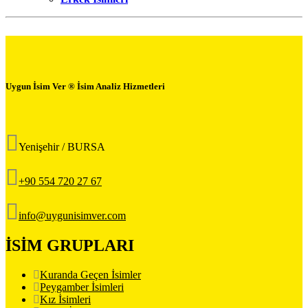
Uygun İsim Ver ® İsim Analiz Hizmetleri
Yenişehir / BURSA
+90 554 720 27 67
info@uygunisimver.com
İSİM GRUPLARI
Kuranda Geçen İsimler
Peygamber İsimleri
Kız İsimleri