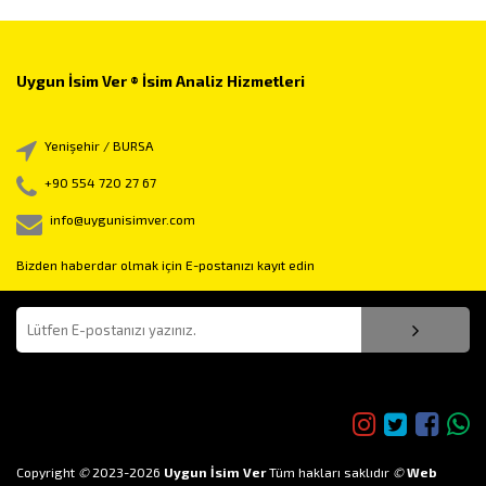
Uygun İsim Ver ® İsim Analiz Hizmetleri
Yenişehir / BURSA
+90 554 720 27 67
info@uygunisimver.com
Bizden haberdar olmak için E-postanızı kayıt edin
Bizi takip edin!
Copyright
©
2023-2026
Uygun İsim Ver
Tüm hakları saklıdır
©
Web