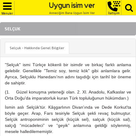
İletişim
Menuler
SELÇUK
Selçuk - Hakkında Genel Bilgiler
"Selçuk" ismi Türkçe kökenli bir isimdir ve birkaç farklı anlama
gelebilir. Genellikle "Temiz soy, temiz kök" gibi anlamlara gelir.
Ayrıca, Selçuklu Hanedanı'nın adını taşıdığı için tarihî bir öneme
de sahiptir.
(1. Güzel konuşma yeteneği olan. 2. XI. Anadolu, Kafkaslar ve
Orta Doğu'da imparatorluk kuran Türk topluluğunun hükümdarı.)
İsmin aslı Selçük'tür. Kâşgarlının Divan'ında ve Dede Korkut'ta
böyle geçer. Arap, Fars tesiriyle Selçuk şekli revaç bulmuştur.
Selçük antroponiminin selçük (küçük sel), salçuk (küçük sal),
salçığ “mücadeleci” ve “geyik” anlamına geldiği söylenmiş,
mesele halledilememiştir.