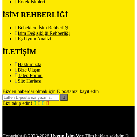
Erkek İsimleri
İSİM REHBERLİĞİ
Bebeklere İsim Rehberliği
İsim Değişikliği Rehberliği
Eş Uyum Analizi
İLETİŞİM
Hakkımızda
Bize Ulaşın
Talep Formu
Site Haritası
Bizden haberdar olmak için E-postanızı kayıt edin
Bizi takip edin!
Copyright
©
2023-2026
Uygun İsim Ver
Tüm hakları saklıdır
©