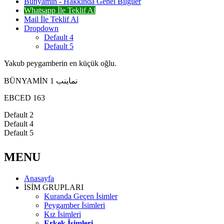
Bünyamin - Hakkında Genel Bilgiler
Whatsapp İle Teklif Al
Mail İle Teklif Al
Dropdown
Default 4
Default 5
Yakub peygamberin en küçük oğlu.
BÜNYAMİN نماينب 1
EBCED 163
Default 2
Default 4
Default 5
MENU
Anasayfa
İSİM GRUPLARI
Kuranda Geçen İsimler
Peygamber İsimleri
Kız İsimleri
Erkek İsimleri