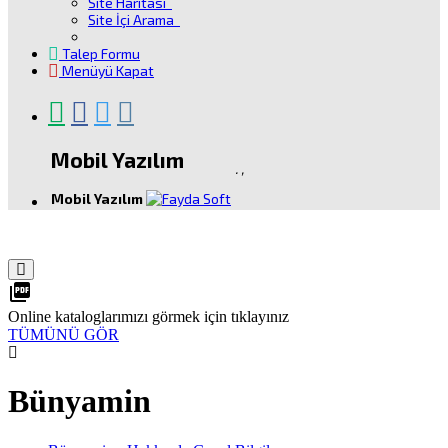
Site Haritası
Site İçi Arama
Talep Formu
Menüyü Kapat
Mobil Yazılım
.
,
Mobil Yazılım
picture_as_pdf
Online kataloglarımızı görmek için tıklayınız
TÜMÜNÜ GÖR
Bünyamin