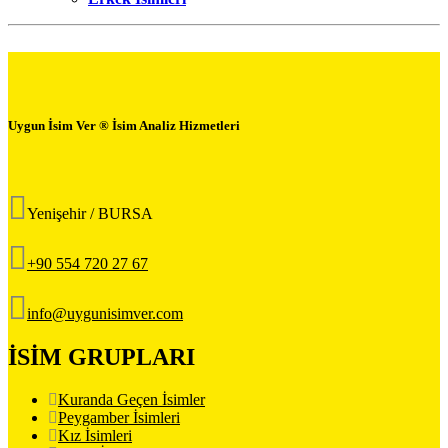
Uygun İsim Ver ® İsim Analiz Hizmetleri
Yenişehir / BURSA
+90 554 720 27 67
info@uygunisimver.com
İSİM GRUPLARI
Kuranda Geçen İsimler
Peygamber İsimleri
Kız İsimleri