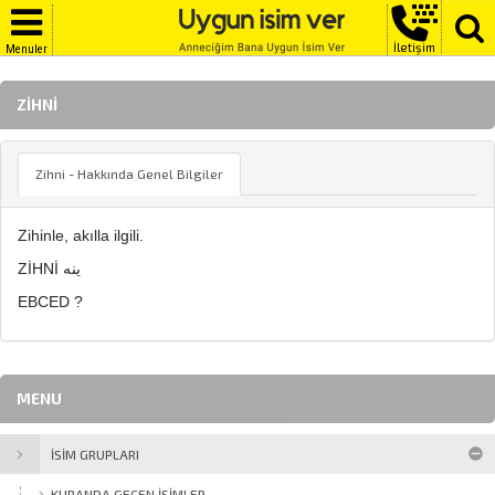
İletişim
Menuler
ZIHNI
Zihni - Hakkında Genel Bilgiler
Zihinle, akılla ilgili.
ZİHNİ ينه
EBCED ?
MENU
İSİM GRUPLARI
KURANDA GEÇEN İSIMLER