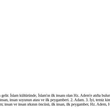
ir. İslam kültüründe, İslam'ın ilk insanı olan Hz. Adem'e atıfta bulunur
insan, insan soyunun atası ve ilk peygamberi. 2. Adam. 3. İyi, temiz kims
; insan ve insan ırkının öncüsü, ilk insan, ilk peygamber, Hz. Adem, Hz