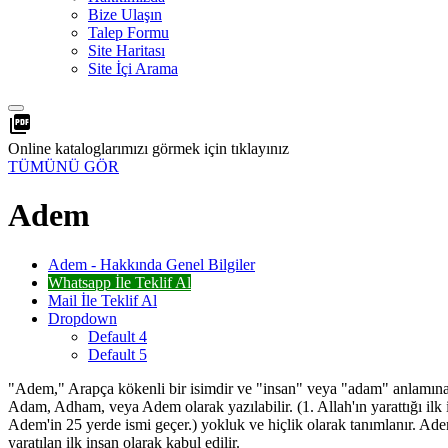
Bize Ulaşın
Talep Formu
Site Haritası
Site İçi Arama
picture_as_pdf
Online kataloglarımızı görmek için tıklayınız
TÜMÜNÜ GÖR
Adem
Adem - Hakkında Genel Bilgiler
Whatsapp İle Teklif Al
Mail İle Teklif Al
Dropdown
Default 4
Default 5
"Adem," Arapça kökenli bir isimdir ve "insan" veya "adam" anlamına gel
Adam, Adham, veya Adem olarak yazılabilir. (1. Allah'ın yarattığı ilk 
Adem'in 25 yerde ismi geçer.) yokluk ve hiçlik olarak tanımlanır. Adem
yaratılan ilk insan olarak kabul edilir.