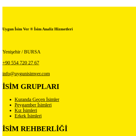
Uygun İsim Ver ® İsim Analiz Hizmetleri
Yenişehir / BURSA
+90 554 720 27 67
info@uygunisimver.com
İSİM GRUPLARI
Kuranda Geçen İsimler
Peygamber İsimleri
Kız İsimleri
Erkek İsimleri
İSİM REHBERLİĞİ