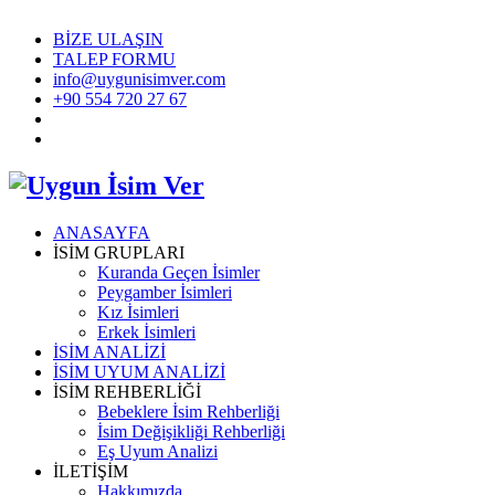
BİZE ULAŞIN
TALEP FORMU
info@uygunisimver.com
+90 554 720 27 67
ANASAYFA
İSİM GRUPLARI
Kuranda Geçen İsimler
Peygamber İsimleri
Kız İsimleri
Erkek İsimleri
İSİM ANALİZİ
İSİM UYUM ANALİZİ
İSİM REHBERLİĞİ
Bebeklere İsim Rehberliği
İsim Değişikliği Rehberliği
Eş Uyum Analizi
İLETİŞİM
Hakkımızda