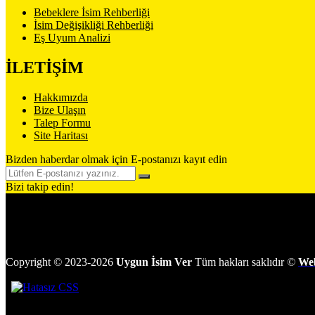
Bebeklere İsim Rehberliği
İsim Değişikliği Rehberliği
Eş Uyum Analizi
İLETİŞİM
Hakkımızda
Bize Ulaşın
Talep Formu
Site Haritası
Bizden haberdar olmak için E-postanızı kayıt edin
Bizi takip edin!
Copyright
©
2023-2026
Uygun İsim Ver
Tüm hakları saklıdır
©
We