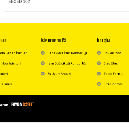
EBCED 102
PLARI
İSİM REHBERLİĞİ
İLETİŞİM
da Geçen İsimler
Bebeklere İsim Rehberliği
Hakkımızda
mber İsimleri
İsim Değişikliği Rehberliği
Bize Ulaşın
imleri
Eş Uyum Analizi
Talep Formu
 İsimleri
Site Haritası
arım