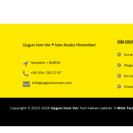
İSİM GRU
Uygun İsim Ver ® İsim Analiz Hizmetleri
Kuran
Yenişehir / BURSA
Peyga
+90 554 720 27 67
Kız İs
info@uygunisimver.com
Erkek
Copyright
©
2023-2026
Uygun İsim Ver
Tüm hakları saklıdır
©
Web Tas