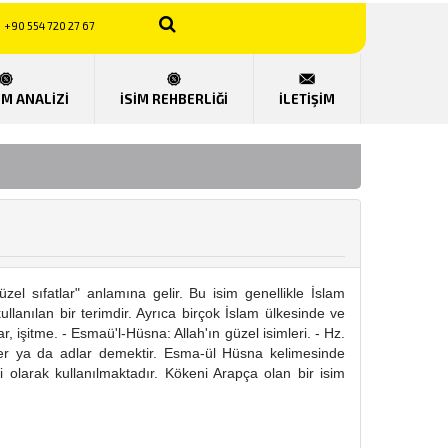
+90 554 720 27 67
UM ANALİZİ
İSİM REHBERLİĞİ
İLETİŞİM
zel sıfatlar" anlamına gelir. Bu isim genellikle İslam
kullanılan bir terimdir. Ayrıca birçok İslam ülkesinde ve
r, işitme. - Esmaü'l-Hüsna: Allah'ın güzel isimleri. - Hz.
mler ya da adlar demektir. Esma-ül Hüsna kelimesinde
i olarak kullanılmaktadır. Kökeni Arapça olan bir isim