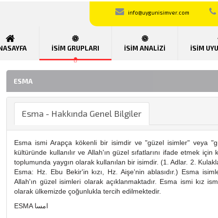
info@uygunisimver.com
NASAYFA
İSİM GRUPLARI
İSİM ANALİZİ
İSİM UY
ESMA
Esma - Hakkında Genel Bilgiler
Esma ismi Arapça kökenli bir isimdir ve "güzel isimler" veya "gü
kültüründe kullanılır ve Allah'ın güzel sıfatlarını ifade etmek için 
toplumunda yaygın olarak kullanılan bir isimdir. (1. Adlar. 2. Kulakla
Esma: Hz. Ebu Bekir'in kızı, Hz. Aişe'nin ablasıdır.) Esma isi
Allah'ın güzel isimleri olarak açıklanmaktadır. Esma ismi kız ism
olarak ülkemizde çoğunlukla tercih edilmektedir.
ESMA امسا