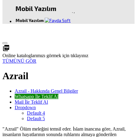
Mobil Yazılım
.
,
Mobil Yazılım
picture_as_pdf
Online kataloglarımızı görmek için tıklayınız
TÜMÜNÜ GÖR
Azrail
Azrail - Hakkında Genel Bilgiler
Whatsapp İle Teklif Al
Mail İle Teklif Al
Dropdown
Default 4
Default 5
"Azrail" Ölüm meleğini temsil eder. İslam inancına göre, Azrail,
insanların hayatlarının sonunda ruhlarını almaya gönderilen