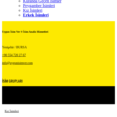
Kuranda Geçen İsimler
Peygamber İsimleri
Kız İsimleri
Erkek İsimleri
Uygun İsim Ver ® İsim Analiz Hizmetleri
Yenişehir / BURSA
+90 554 720 27 67
info@uygunisimver.com
İSİM GRUPLARI
Kuranda Geçen İsimler
Peygamber İsimleri
Kız İsimleri