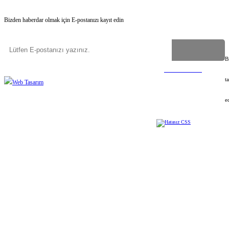
Bizden haberdar olmak için E-postanızı kayıt edin
B
Copyright
©
2023-2026
Uygun İsim Ver
Tüm hakları saklıdır
©
Web Tasarım
t
e