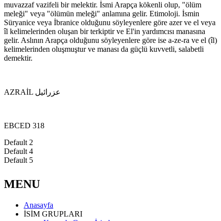
muvazzaf vazifeli bir melektir. İsmi Arapça kökenli olup, "ölüm
meleği" veya "ölümün meleği" anlamına gelir. Etimoloji. İsmin
Süryanice veya İbranice olduğunu söyleyenlere göre azer ve el veya
îl kelimelerinden oluşan bir terkiptir ve El'in yardımcısı manasına
gelir. Aslının Arapça olduğunu söyleyenlere göre ise a-ze-ra ve el (îl)
kelimelerinden oluşmuştur ve manası da güçlü kuvvetli, salabetli
demektir.
AZRAİL عزرائيل
EBCED 318
Default 2
Default 4
Default 5
MENU
Anasayfa
İSİM GRUPLARI