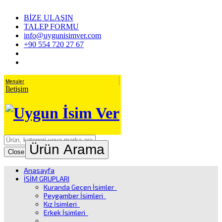
BİZE ULAŞIN
TALEP FORMU
info@uygunisimver.com
+90 554 720 27 67
Menuler
İletişim
Ürün Arama
Close
Anasayfa
İSİM GRUPLARI
Kuranda Geçen İsimler
Peygamber İsimleri
Kız İsimleri
Erkek İsimleri