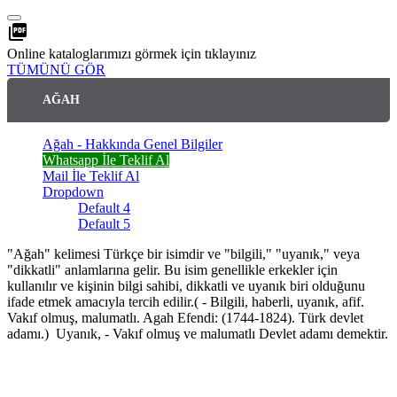
picture_as_pdf
Online kataloglarımızı görmek için tıklayınız
TÜMÜNÜ GÖR
AĞAH
Ağah - Hakkında Genel Bilgiler
Whatsapp İle Teklif Al
Mail İle Teklif Al
Dropdown
Default 4
Default 5
"Ağah" kelimesi Türkçe bir isimdir ve "bilgili," "uyanık," veya
"dikkatli" anlamlarına gelir. Bu isim genellikle erkekler için
kullanılır ve kişinin bilgi sahibi, dikkatli ve uyanık biri olduğunu
ifade etmek amacıyla tercih edilir.( - Bilgili, haberli, uyanık, afif.
Vakıf olmuş, malumatlı. Agah Efendi: (1744-1824). Türk devlet
adamı.) Uyanık, - Vakıf olmuş ve malumatlı Devlet adamı demektir.