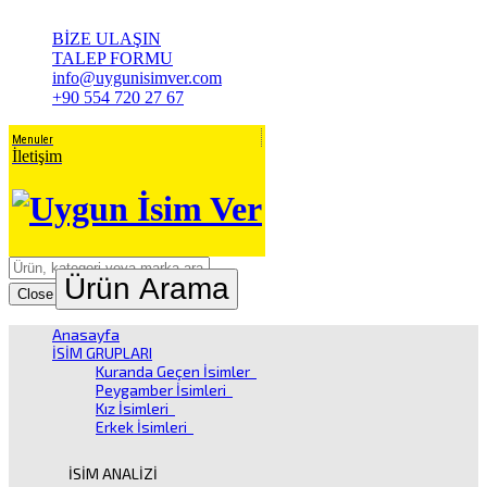
BİZE ULAŞIN
TALEP FORMU
info@uygunisimver.com
+90 554 720 27 67
Menuler
İletişim
Ürün Arama
Close
Anasayfa
İSİM GRUPLARI
Kuranda Geçen İsimler
Peygamber İsimleri
Kız İsimleri
Erkek İsimleri
İSİM ANALİZİ