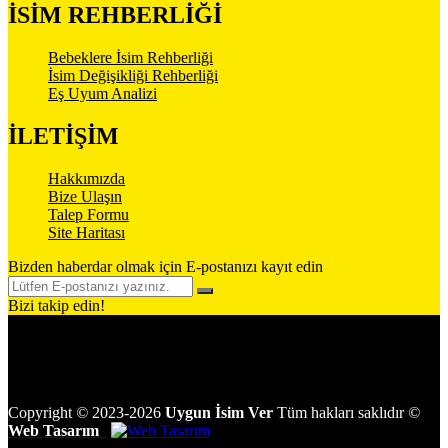
İSİM REHBERLİĞİ
Bebeklere İsim Rehberliği
İsim Değişikliği Rehberliği
Eş Uyum Analizi
İLETİŞİM
Hakkımızda
Bize Ulaşın
Talep Formu
Site Haritası
Bizden haberdar olmak için E-postanızı kayıt edin
Bizi takip edin!
Copyright
©
2023-2026
Uygun İsim Ver
Tüm hakları saklıdır
©
Web Tasarım