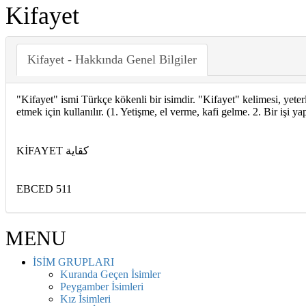
Kifayet
Kifayet - Hakkında Genel Bilgiler
"Kifayet" ismi Türkçe kökenli bir isimdir. "Kifayet" kelimesi, yeterli
etmek için kullanılır. (1. Yetişme, el verme, kafi gelme. 2. Bir işi 
KİFAYET كقاية
EBCED 511
MENU
İSİM GRUPLARI
Kuranda Geçen İsimler
Peygamber İsimleri
Kız İsimleri