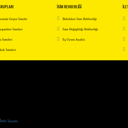
GRUPLARI
İSİM REHBERLİĞİ
İLE
randa Geçen İsimler
Bebeklere İsim Rehberliği
ygamber İsimleri
İsim Değişikliği Rehberliği
z İsimleri
Eş Uyum Analizi
kek İsimleri