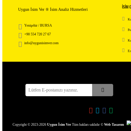
İSİM 
Uygun İsim Ver ® İsim Analiz Hizmetleri
Ku
Yenişehir / BURSA
Pe
+90 554 720 27 67
Kı
info@uygunisimver.com
Er
Bizden haberdar olmak için E-postanızı kayıt edin
Bizi takip edin!
Copyright
©
2023-2026
Uygun İsim Ver
Tüm hakları saklıdır
©
Web Tasarım