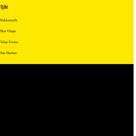
TİŞİM
Hakkımızda
Bize Ulaşın
Talep Formu
Site Haritası