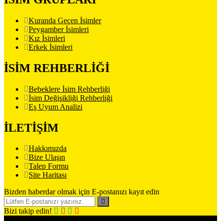
Kuranda Geçen İsimler
Peygamber İsimleri
Kız İsimleri
Erkek İsimleri
İSİM REHBERLİĞİ
Bebeklere İsim Rehberliği
İsim Değişikliği Rehberliği
Eş Uyum Analizi
İLETİŞİM
Hakkımızda
Bize Ulaşın
Talep Formu
Site Haritası
Bizden haberdar olmak için E-postanızı kayıt edin
Bizi takip edin!