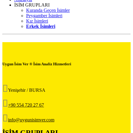
İSİM GRUPLARI
Kuranda Geçen İsimler
Peygamber İsimleri
Kız İsimleri
Erkek İsimleri
Uygun İsim Ver ® İsim Analiz Hizmetleri
Yenişehir / BURSA
+90 554 720 27 67
info@uygunisimver.com
İSİM GRUPLARI