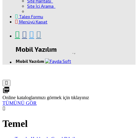
Site Haritası
Site İçi Arama
Talep Formu
Menüyü Kapat
Mobil Yazılım
.
,
Mobil Yazılım
picture_as_pdf
Online kataloglarımızı görmek için tıklayınız
TÜMÜNÜ GÖR
Temel