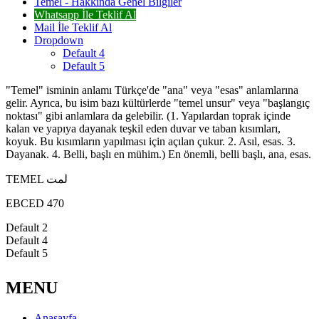
Temel - Hakkında Genel Bilgiler
Whatsapp İle Teklif Al
Mail İle Teklif Al
Dropdown
Default 4
Default 5
"Temel" isminin anlamı Türkçe'de "ana" veya "esas" anlamlarına
gelir. Ayrıca, bu isim bazı kültürlerde "temel unsur" veya "başlangıç
noktası" gibi anlamlara da gelebilir. (1. Yapılardan toprak içinde
kalan ve yapıya dayanak teşkil eden duvar ve taban kısımları,
koyuk. Bu kısımların yapılması için açılan çukur. 2. Asıl, esas. 3.
Dayanak. 4. Belli, başlı en mühim.) En önemli, belli başlı, ana, esas.
TEMEL لمت
EBCED 470
Default 2
Default 4
Default 5
MENU
Anasayfa