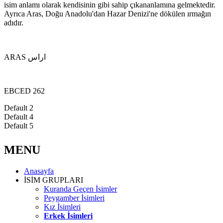
isim anlamı olarak kendisinin gibi sahip çıkananlamına gelmektedir.
Ayrıca Aras, Doğu Anadolu'dan Hazar Denizi'ne dökülen ırmağın
adıdır.
ARAS اراس
EBCED 262
Default 2
Default 4
Default 5
MENU
Anasayfa
İSİM GRUPLARI
Kuranda Geçen İsimler
Peygamber İsimleri
Kız İsimleri
Erkek İsimleri