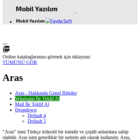
Mobil Yazılım
.
,
Mobil Yazılım
picture_as_pdf
Online kataloglarımızı görmek için tıklayınız
TÜMÜNÜ GÖR
Aras
Aras - Hakkında Genel Bilgiler
Whatsapp İle Teklif Al
Mail İle Teklif Al
Dropdown
Default 4
Default 5
"Aras" ismi Türkçe kökenli bir isimdir ve çeşitli anlamlara sahip
olabilir. Aras ismi genellikle bir nehirin adı olarak kullanılır. Aras,