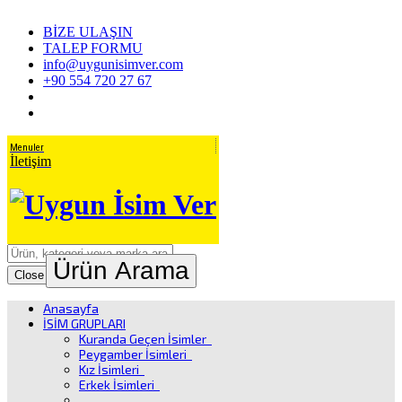
BİZE ULAŞIN
TALEP FORMU
info@uygunisimver.com
+90 554 720 27 67
Menuler
İletişim
Ürün Arama
Close
Anasayfa
İSİM GRUPLARI
Kuranda Geçen İsimler
Peygamber İsimleri
Kız İsimleri
Erkek İsimleri