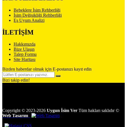
Bebeklere İsim Rehberliği
İsim Değişikliği Rehberliği
Eş Uyum Analizi
İLETİŞİM
Hakkımızda
Bize Ulaşın
Talep Formu
Site Haritası
Bizden haberdar olmak için E-postanızı kayıt edin
Bizi takip edin!
Copyright
©
2023-2026
Uygun İsim Ver
Tüm hakları saklıdır
©
Web Tasarım