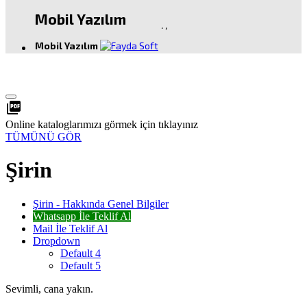
Mobil Yazılım
.
,
Mobil Yazılım
picture_as_pdf
Online kataloglarımızı görmek için tıklayınız
TÜMÜNÜ GÖR
Şirin
Şirin - Hakkında Genel Bilgiler
Whatsapp İle Teklif Al
Mail İle Teklif Al
Dropdown
Default 4
Default 5
Sevimli, cana yakın.