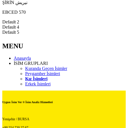
ŞİRİN نيريش
EBCED 570
Default 2
Default 4
Default 5
MENU
Anasayfa
İSİM GRUPLARI
Kuranda Geçen İsimler
Peygamber İsimleri
Kız İsimleri
Erkek İsimleri
Uygun İsim Ver ® İsim Analiz Hizmetleri
Yenişehir / BURSA
+90 554 720 27 67