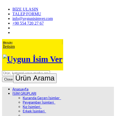
BİZE ULAŞIN
TALEP FORMU
info@uygunisimver.com
+90 554 720 27 67
Menuler
İletişim
Ürün Arama
Close
Anasayfa
İSİM GRUPLARI
Kuranda Geçen İsimler
Peygamber İsimleri
Kız İsimleri
Erkek İsimleri