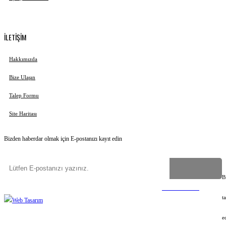
İLETİŞİM
Hakkımızda
Bize Ulaşın
Talep Formu
Site Haritası
Bizden haberdar olmak için E-postanızı kayıt edin
B
Copyright
©
2023-2026
Uygun İsim Ver
Tüm hakları saklıdır
©
Web Tasarım
t
e