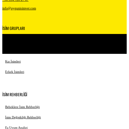
info@uygunisimver.com
İSİM GRUPLARI
Kuranda Geçen İsimler
Peygamber İsimleri
Kız İsimleri
Erkek İsimleri
İSİM REHBERLİĞİ
Bebeklere İsim Rehberliği
İsim Değişikliği Rehberliği
Eş Uyum Analizi