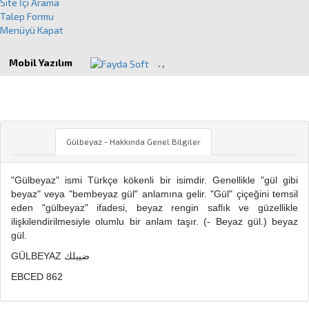
Site İçi Arama
Talep Formu
Menüyü Kapat
Mobil Yazılım
.
,
GÜLBEYAZ
Gülbeyaz - Hakkında Genel Bilgiler
"Gülbeyaz" ismi Türkçe kökenli bir isimdir. Genellikle "gül gibi
beyaz" veya "bembeyaz gül" anlamına gelir. "Gül" çiçeğini temsil
eden "gülbeyaz" ifadesi, beyaz rengin saflık ve güzellikle
ilişkilendirilmesiyle olumlu bir anlam taşır. (- Beyaz gül.) beyaz
gül.
GÜLBEYAZ ضيبلك
EBCED 862