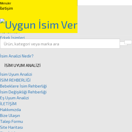
Menuler
Anasayfa
İletişim
İSİM GRUPLARI
Kuranda Geçen İsimler
Peygamber İsimleri
Kız İsimleri
Erkek İsimleri
Clos
İSİM ANALİZİ
İsim Analizi Nedir?
İSİM UYUM ANALİZİ
İsim Uyum Analizi
İSİM REHBERLİĞİ
Bebeklere İsim Rehberliği
İsim Değişikliği Rehberliği
Eş Uyum Analizi
İLETİŞİM
Hakkımızda
Bize Ulaşın
Talep Formu
Site Haritası