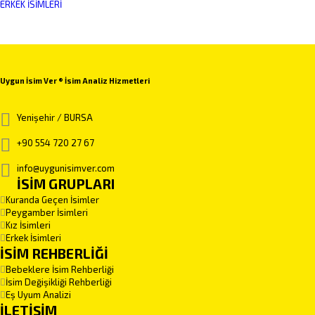
ERKEK İSIMLERI
Uygun İsim Ver ® İsim Analiz Hizmetleri
Yenişehir / BURSA
+90 554 720 27 67
info@uygunisimver.com
İSİM GRUPLARI
Kuranda Geçen İsimler
Peygamber İsimleri
Kız İsimleri
Erkek İsimleri
İSİM REHBERLİĞİ
Bebeklere İsim Rehberliği
İsim Değişikliği Rehberliği
Eş Uyum Analizi
İLETİŞİM