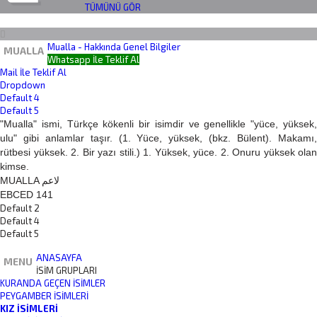
TÜMÜNÜ GÖR
Mualla - Hakkında Genel Bilgiler
MUALLA
Whatsapp İle Teklif Al
Mail İle Teklif Al
Dropdown
Default 4
Default 5
"Mualla" ismi, Türkçe kökenli bir isimdir ve genellikle "yüce, yüksek,
ulu" gibi anlamlar taşır. (1. Yüce, yüksek, (bkz. Bülent). Makamı,
rütbesi yüksek. 2. Bir yazı stili.) 1. Yüksek, yüce. 2. Onuru yüksek olan
kimse.
MUALLA لاعم
EBCED 141
Default 2
Default 4
Default 5
ANASAYFA
MENU
İSİM GRUPLARI
KURANDA GEÇEN İSIMLER
PEYGAMBER İSIMLERI
KIZ İSIMLERI