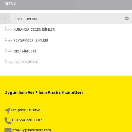
MENU
İSİM GRUPLARI
KURANDA GEÇEN İSIMLER
PEYGAMBER İSIMLERI
KIZ İSIMLERI
ERKEK İSIMLERI
Uygun İsim Ver ® İsim Analiz Hizmetleri
Yenişehir / BURSA
+90 554 720 27 67
info@uygunisimver.com