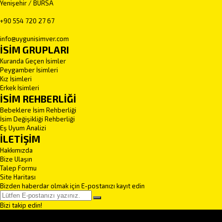
Yenişehir / BURSA
+90 554 720 27 67
info@uygunisimver.com
İSİM GRUPLARI
Kuranda Geçen İsimler
Peygamber İsimleri
Kız İsimleri
Erkek İsimleri
İSİM REHBERLİĞİ
Bebeklere İsim Rehberliği
İsim Değişikliği Rehberliği
Eş Uyum Analizi
İLETİŞİM
Hakkımızda
Bize Ulaşın
Talep Formu
Site Haritası
Bizden haberdar olmak için E-postanızı kayıt edin
Bizi takip edin!