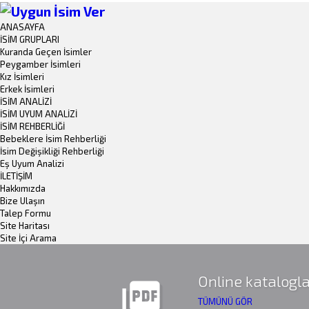
ANASAYFA
İSİM GRUPLARI
Kuranda Geçen İsimler
Peygamber İsimleri
Kız İsimleri
Erkek İsimleri
İSİM ANALİZİ
İSİM UYUM ANALİZİ
İSİM REHBERLİĞİ
Bebeklere İsim Rehberliği
İsim Değişikliği Rehberliği
Eş Uyum Analizi
İLETİŞİM
Hakkımızda
Bize Ulaşın
Talep Formu
Site Haritası
Site İçi Arama
Online katalogla
picture_as_pdf
TÜMÜNÜ GÖR