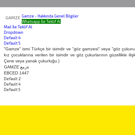
Gamze - Hakkında Genel Bilgiler
GAMZE
Whatsapp İle Teklif Al
Mail İle Teklif Al
Dropdown
Default 4
Default 5
"Gamze" ismi Türkçe bir isimdir ve "göz gamzesi" veya "göz çukurund
kız çocuklarına verilen bir isimdir ve göz çukurlarının güzellikle iliş
Çene veya yanak çukurluğu.)
GAMZE ةزمغ
EBCED 1447
Default 2
Default 4
Default 5