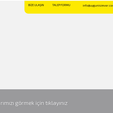
BİZE ULAŞIN
TALEP FORMU
info@uygunisimver.co
rımızı görmek için tıklayınız