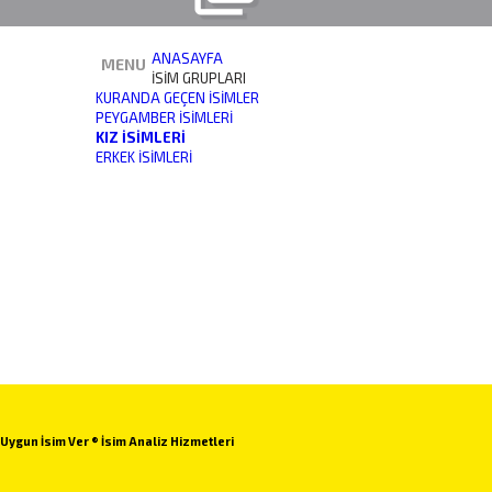
ANASAYFA
MENU
İSİM GRUPLARI
KURANDA GEÇEN İSIMLER
PEYGAMBER İSIMLERI
KIZ İSIMLERI
ERKEK İSIMLERI
Uygun İsim Ver ® İsim Analiz Hizmetleri