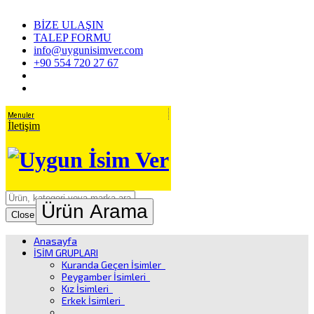
BİZE ULAŞIN
TALEP FORMU
info@uygunisimver.com
+90 554 720 27 67
Menuler
İletişim
Ürün Arama
Close
Anasayfa
İSİM GRUPLARI
Kuranda Geçen İsimler
Peygamber İsimleri
Kız İsimleri
Erkek İsimleri