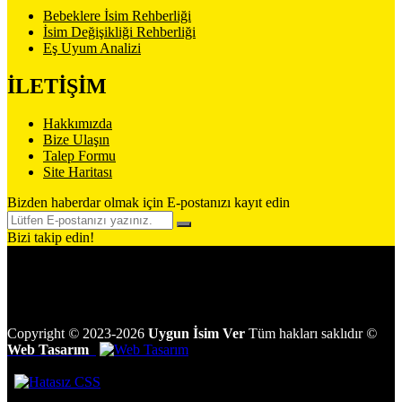
Bebeklere İsim Rehberliği
İsim Değişikliği Rehberliği
Eş Uyum Analizi
İLETİŞİM
Hakkımızda
Bize Ulaşın
Talep Formu
Site Haritası
Bizden haberdar olmak için E-postanızı kayıt edin
Bizi takip edin!
Copyright
©
2023-2026
Uygun İsim Ver
Tüm hakları saklıdır
©
Web Tasarım