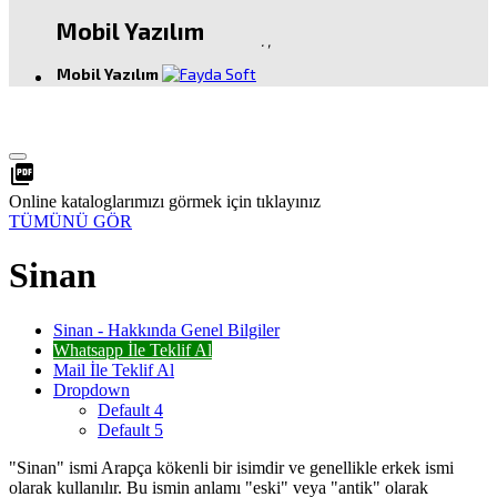
Mobil Yazılım
.
,
Mobil Yazılım
picture_as_pdf
Online kataloglarımızı görmek için tıklayınız
TÜMÜNÜ GÖR
Sinan
Sinan - Hakkında Genel Bilgiler
Whatsapp İle Teklif Al
Mail İle Teklif Al
Dropdown
Default 4
Default 5
"Sinan" ismi Arapça kökenli bir isimdir ve genellikle erkek ismi
olarak kullanılır. Bu ismin anlamı "eski" veya "antik" olarak