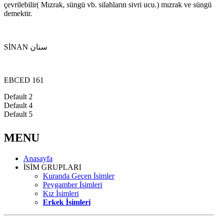
çevrilebilir( Mızrak, süngü vb. silahların sivri ucu.) mızrak ve süngü
demektir.
SİNAN سنان
EBCED 161
Default 2
Default 4
Default 5
MENU
Anasayfa
İSİM GRUPLARI
Kuranda Geçen İsimler
Peygamber İsimleri
Kız İsimleri
Erkek İsimleri